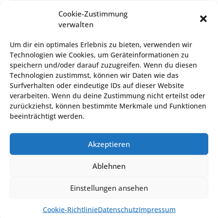
Cookie-Zustimmung
verwalten
Um dir ein optimales Erlebnis zu bieten, verwenden wir
Technologien wie Cookies, um Geräteinformationen zu
speichern und/oder darauf zuzugreifen. Wenn du diesen
Klicke hier, um Marketing-Cookies zu
Klicke hier, um Marketing-Cookies zu
Technologien zustimmst, können wir Daten wie das
akzeptieren und diesen Inhalt zu aktivieren
akzeptieren und diesen Inhalt zu aktivieren
Surfverhalten oder eindeutige IDs auf dieser Website
verarbeiten. Wenn du deine Zustimmung nicht erteilst oder
zurückziehst, können bestimmte Merkmale und Funktionen
beeinträchtigt werden.
Akzeptieren
VERANSTALTUNGSORT
Ablehnen
Gemeindesaal Lavant
Einstellungen ansehen
Lavant 61
Lavant
,
Österreich
Google Karte anzeigen
Cookie-Richtlinie
Datenschutz
Impressum