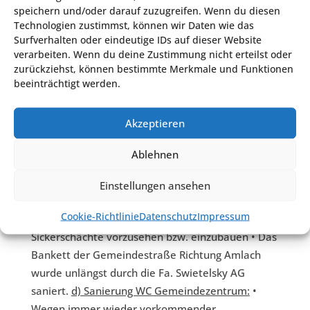
Angebot über eine Blecheindeckung in Ziegeloptik
speichern und/oder darauf zuzugreifen. Wenn du diesen
eingeholt werden • Diskussion im Bauausschuss
Technologien zustimmst, können wir Daten wie das
über oberen Boden (Galerie) • Diskussion über
Surfverhalten oder eindeutige IDs auf dieser Website
verarbeiten. Wenn du deine Zustimmung nicht erteilst oder
Erhaltung des alten Baucharakters (Steinmauer,
zurückziehst, können bestimmte Merkmale und Funktionen
Holzzangen-Decke ) • Südlicher Raum wird
beeinträchtigt werden.
elektrifiziert, Boden bleibt im Raum • Nördliche
Räume: Sanierung Unterbau und Einbau
Akzeptieren
Betonboden • Sanierung Vordach • Priorität hat
die Sanierung des Hauptdaches. (
c) Aktuelle
Ablehnen
Straßenbauvorhaben:
• Der Bürgermeister hat
über aktuelle Straßenbauvorhaben im Bereich
Einstellungen ansehen
Wasser-, Erlen- und Keilspitzweg berichtet •
Cookie-Richtlinie
Datenschutz
Impressum
Erforderlichenfalls sind Wasserabläufe und
Sickerschächte vorzusehen bzw. einzubauen • Das
Bankett der Gemeindestraße Richtung Amlach
wurde unlängst durch die Fa. Swietelsky AG
saniert.
d) Sanierung WC Gemeindezentrum:
•
Wegen immer wieder vorkommender