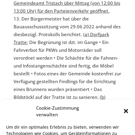
Gemeindeamt Tristach über Mittag (von 12:00 bis
13:00 Uhr) für den Parteienverkehr geöffnet.
Der Bürgermeister hat über die
Bauausschusssitzung vom 29.06.2022 anhand des
diesbezügl. Protokolls berichtet. (
a) Dorfpark
Tratte:
Die Begrünung ist dzt. im Gange • Ein
Fahrverbot für PKWs und Motorräder soll
verordnet werden • Die Schächte für die Fahnen-
und Infostangenschächte sind fertig, die Möbel
bestellt • Fotos eines der Gemeinde kostenfrei zur
Verfügung gestellten Findlings für die Errichtung
eines Brunnens wurden präsentiert • Das
Bildstöckl auf der Tratte ist zu sanieren.
(b)
Sanierung Wastler-Stadl:
• Oberflächenwässer
Cookie-Zustimmung
werden in einen südöstlich verlaufenden
verwalten
Bestandskanal eingeleitet (in diesem Zuge
Um dir ein optimales Erlebnis zu bieten, verwenden wir
Mitverlegung LWL) • Von der Fa. Prefa soll ein
Technologien wie Cookies, um Geräteinformationen zu