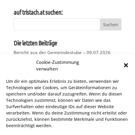
auf tristach.at suchen:
Suchen
nach:
Die letzten Beiträge
Bericht aus der Gemeindestube – 09.07.2026
Feuerlöscher-Überprüfungsaktion
Cookie-Zustimmung
verwalten
AUSSCHREIBUNG der Verpachtung des
Gastronomiebetriebes „Dorfstube“ im
Um dir ein optimales Erlebnis zu bieten, verwenden wir
Gemeindezentrum Tristach
Technologien wie Cookies, um Geräteinformationen zu
Flohmarkt Gemeindezentrum Tristach am 19.
speichern und/oder darauf zuzugreifen. Wenn du diesen
September 2026
Technologien zustimmst, können wir Daten wie das
Surfverhalten oder eindeutige IDs auf dieser Website
Störfallinformation gemäß § 14 (3)
verarbeiten. Wenn du deine Zustimmung nicht erteilst oder
Umweltinformationsgesetz, BGBl.-Nr. 495/1993
zurückziehst, können bestimmte Merkmale und Funktionen
idgF. für die Abwasserreinigungsanlage: ARA-
beeinträchtigt werden.
Dölsach