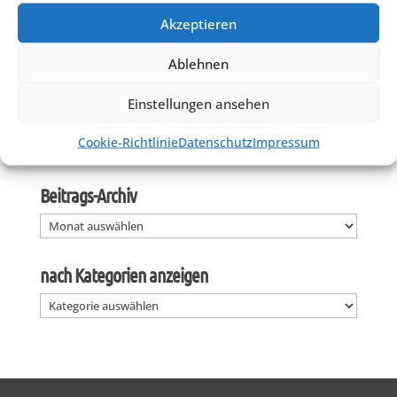
Erlassung Bebauungsplan (Auflage und Beschluss)
Akzeptieren
Bereich Gp. 828/21, 828/22 u. 2250
Befragung – Mehrzweckstreifen
Ablehnen
Bildungshaus Osttirol – Programmübersicht
WhatsApp Gruppe
Einstellungen ansehen
Immer für Familien da: Eltern-Kind-Zentren in Tirol
Cookie-Richtlinie
Datenschutz
Impressum
Koflkurier Nr. 66
Beitrags-Archiv
Beitrags-
Archiv
nach Kategorien anzeigen
nach
Kategorien
anzeigen