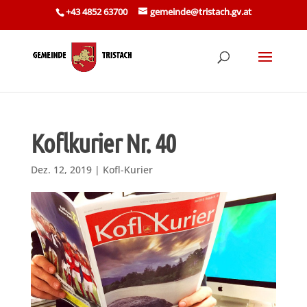
Skip
+43 4852 63700
gemeinde@tristach.gv.at
to
content
Koflkurier Nr. 40
Dez. 12, 2019
|
Kofl-Kurier